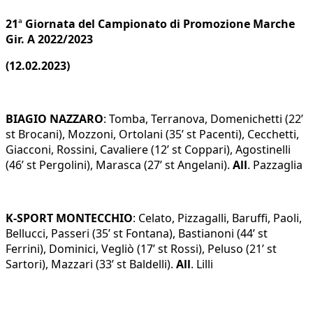
21
ª
Giornata del Campionato di Promozione Marche
Gir. A 2022/2023
(12.02.2023)
BIAGIO NAZZARO
: Tomba, Terranova, Domenichetti (22’
st Brocani), Mozzoni, Ortolani (35’ st Pacenti), Cecchetti,
Giacconi, Rossini, Cavaliere (12’ st Coppari), Agostinelli
(46’ st Pergolini), Marasca (27’ st Angelani).
All
. Pazzaglia
K-SPORT MONTECCHIO
: Celato, Pizzagalli, Baruffi, Paoli,
Bellucci, Passeri (35’ st Fontana), Bastianoni (44’ st
Ferrini), Dominici, Vegliò (17’ st Rossi), Peluso (21’ st
Sartori), Mazzari (33’ st Baldelli).
All
. Lilli